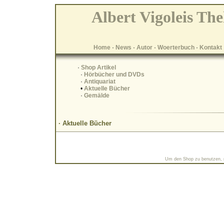
Albert Vigoleis The
Home
·
News
·
Autor
·
Woerterbuch
·
Kontakt
·
Shop Artikel
·
Hörbücher und DVDs
·
Antiquariat
•
Aktuelle Bücher
·
Gemälde
· Aktuelle Bücher
Um den Shop zu benutzen, m