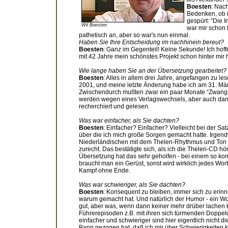
Boesten
: Nac
Bedenken, ob i
gespürt: “Die 
Wil Boesten
war mir schon f
pathetisch an, aber so war's nun einmal.
Haben Sie Ihre Entscheidung im nachhinein bereut?
Boesten
: Ganz im Gegenteil! Keine Sekunde! Ich hoffe
mit 42 Jahre mein schönstes Projekt schon hinter mir 
Wie lange haben Sie an der Übersetzung gearbeitet?
Boesten
: Alles in allem drei Jahre, angefangen zu le
2001, und meine letzte Änderung habe ich am 31. Mär
Zwischendurch mußten zwar ein paar Monate “Zwang
werden wegen eines Verlagswechsels, aber auch dan
recherchiert und gelesen.
Was war einfacher, als Sie dachten?
Boesten
: Einfacher? Einfacher? Vielleicht bei der Sa
über die ich mich große Sorgen gemacht hatte. Irgen
Niederländischen mit dem Thelen-Rhythmus und Ton 
zurecht. Das bestätigte sich, als ich die Thelen-CD hör
Übersetzung hat das sehr geholfen - bei einem so k
braucht man ein Gerüst, sonst wird wirklich jedes Wo
Kampf ohne Ende.
Was war schwieriger, als Sie dachten?
Boesten
: Konsequent zu bleiben, immer sich zu eri
warum gemacht hat. Und natürlich der Humor - ein Wor
gut, aber was, wenn dann keiner mehr drüber lachen
Führerepisoden z.B. mit ihren sich türmenden Doppel
einfacher und schwieriger sind hier eigentlich nicht d
Bann gezogen hat, daß ich mir über Schwierigkeiten k