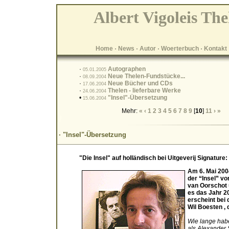
Albert Vigoleis The
Home
·
News
·
Autor
·
Woerterbuch
·
Kontakt
·
Autographen
05.01.2005
·
Neue Thelen-Fundstücke...
08.09.2004
·
Neue Bücher und CDs
17.06.2004
·
Thelen - lieferbare Werke
24.06.2004
•
"Insel"-Übersetzung
15.06.2004
Mehr:
«
‹
1
2
3
4
5
6
7
8
9
[
10
]
11
›
»
· "Insel"-Übersetzung
"Die Insel" auf holländisch bei Uitgeverij Signatur
Am 6. Mai 200
der “Insel” vor
van Oorschot u
es das Jahr 20
erscheint bei 
Wil Boesten ,
Wie lange habe
als Alexander 