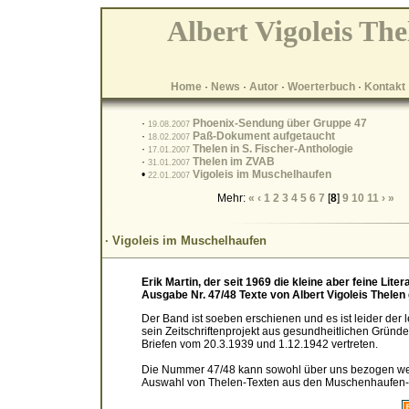
Albert Vigoleis The
Home
·
News
·
Autor
·
Woerterbuch
·
Kontakt
·
Phoenix-Sendung über Gruppe 47
19.08.2007
·
Paß-Dokument aufgetaucht
18.02.2007
·
Thelen in S. Fischer-Anthologie
17.01.2007
·
Thelen im ZVAB
31.01.2007
•
Vigoleis im Muschelhaufen
22.01.2007
Mehr:
«
‹
1
2
3
4
5
6
7
[
8
]
9
10
11
›
»
· Vigoleis im Muschelhaufen
Erik Martin, der seit 1969 die kleine aber feine Lite
Ausgabe Nr. 47/48 Texte von Albert Vigoleis Thelen
Der Band ist soeben erschienen und es ist leider der
sein Zeitschriftenprojekt aus gesundheitlichen Gründ
Briefen vom 20.3.1939 und 1.12.1942 vertreten.
Die Nummer 47/48 kann sowohl über uns bezogen we
Auswahl von Thelen-Texten aus den Muschenhaufen-He