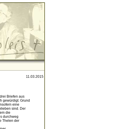
11.03.2015
rei Briefen aus
ch gewürdigt. Grund
 insofern eine
blieben sind. Der
dem die
es durchweg
me Thelen der
iner