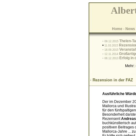
Albert
Home
·
News
·
Thelen-T
09.12.2015
•
Rezension
11.03.2015
·
Veranstal
18.09.2015
·
Großartig
12.11.2014
·
Erfolg in
08.12.2013
Mehr:
· Rezension in der FAZ
Ausführliche Würdi
Der im Dezember 20
Mallorca und Illust
für den fünfspaltigen
Besonderheit darstel
Rezensent
Andreas
buchkünstlerisch au
positiven Beitrages 
Mallorca-Jahre ... 
Er hätte sich gefreu