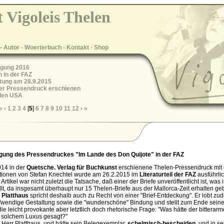
 Vigoleis Thelen
·
Autor
·
Woerterbuch
·
Kontakt
·
Shop
agung 2016
 in der FAZ
tung am 28.9.2015
er Pressendruck erschienen
 den USA
«
‹
1
2
3
4
[
5
]
6
7
8
9
10
11
12
›
»
gung des Pressendruckes "Im Lande des Don Quijote" in der FAZ
14 in der
Quetsche. Verlag für Buchkunst
erschienene Thelen-Pressendruck mit d
rationen von Stefan Knechtel wurde am 26.2.2015 im
Literaturteil der FAZ
ausführli
 Artikel war nicht zuletzt die Tatsache, daß einer der Briefe unveröffentlicht ist, was
lt, da insgesamt überhaupt nur 15 Thelen-Briefe aus der Mallorca-Zeit erhalten ge
 Platthaus
spricht deshalb auch zu Recht von einer "Brief-Entdeckung". Er lobt zu
fwendige Gestaltung sowie die "wunderschöne" Bindung und stellt zum Ende sein
die leicht provokante aber letztlich doch rhetorische Frage: "Was hätte der bitterar
zu solchem Luxus gesagt?"
t, Herr Platthaus, und hätte sein Belegexemplar,
schelmisch-bescheiden
, und in se