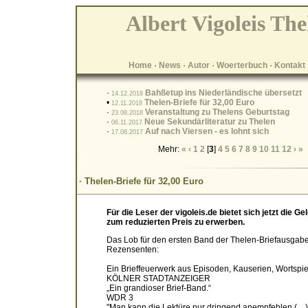
Albert Vigoleis The
Home
·
News
·
Autor
·
Woerterbuch
·
Kontakt
·
Bahßetup ins Niederländische übersetzt
14.12.2018
•
Thelen-Briefe für 32,00 Euro
12.11.2018
·
Veranstaltung zu Thelens Geburtstag
23.08.2018
·
Neue Sekundärliteratur zu Thelen
06.11.2017
·
Auf nach Viersen - es lohnt sich
17.08.2017
Mehr:
«
‹
1
2
[
3
]
4
5
6
7
8
9
10
11
12
›
»
· Thelen-Briefe für 32,00 Euro
Für die Leser der vigoleis.de bietet sich jetzt die
zum reduzierten Preis zu erwerben.
Das Lob für den ersten Band der Thelen-Briefausgabe 
Rezensenten:
Ein Brieffeuerwerk aus Episoden, Kauserien, Wortspi
KÖLNER STADTANZEIGER
„Ein grandioser Brief-Band.“
WDR 3
"Man kann die Lektüre nur dringend anempfehlen (…)v