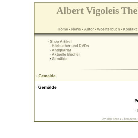
Albert Vigoleis The
Home
·
News
·
Autor
·
Woerterbuch
·
Kontakt
·
Shop Artikel
·
Hörbücher und DVDs
·
Antiquariat
·
Aktuelle Bücher
•
Gemälde
· Gemälde
· Gemälde
Pr
·
Um den Shop zu benutzen, m